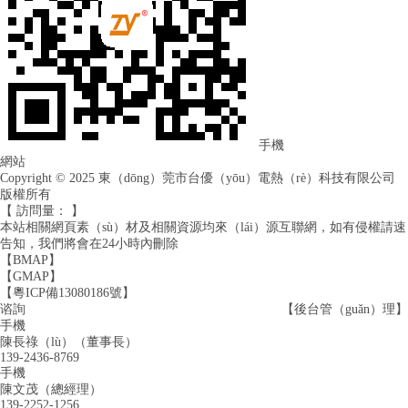
手機
網站
Copyright © 2025 東（dōng）莞市台優（yōu）電熱（rè）科技有限公司
版權所有
【 訪問量：
】
本站相關網頁素（sù）材及相關資源均來（lái）源互聯網，如有侵權請速
告知，我們將會在24小時內刪除
【
BMAP
】
【
GMAP
】
【
粵ICP備13080186號
】
谘詢
【後台管（guǎn）理】
手機
陳長祿（lù）（董事長）
139-2436-8769
手機
陳文茂（總經理）
139-2252-1256