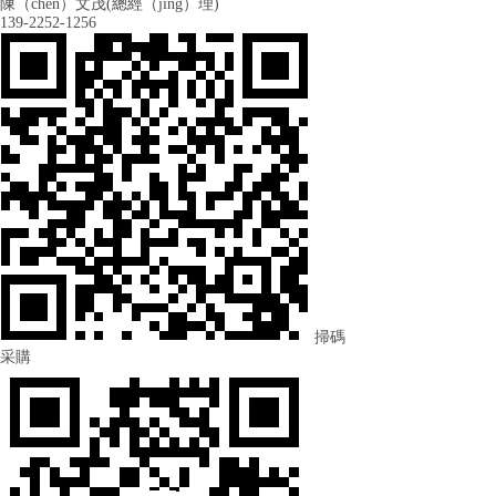
陳（chén）文茂(總經（jīng）理)
139-2252-1256
掃碼
采購