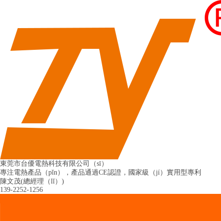
東莞市台優電熱科技有限公司（sī）
專注電熱產品（pǐn）
，產品通過CE認證，國家級（jí）實用型專利
陳文茂(總經理（lǐ）)
139-2252-1256