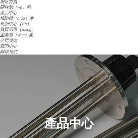
網站首頁
關於我（wǒ）們
產品中心
檢驗標（biāo）準
視頻中心（xīn）
資質認證（zhèng）
企業形（xíng）象
公司設備
新聞中心
聯係我們
產品中心