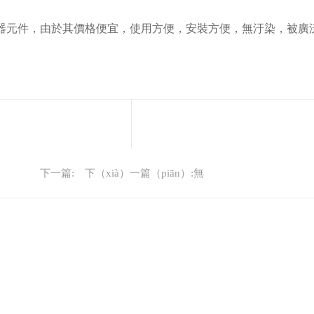
的電器元件，由於其價格便宜，使用方便，安裝方便，無汙染，被廣泛
下（xià）一篇（piān）:無
下一篇: