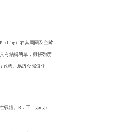
（bìng）在其周圍及空隙
它具有結構簡單，機械強度
、酸堿槽、易熔金屬熔化
性氣體。B．工（gōng）