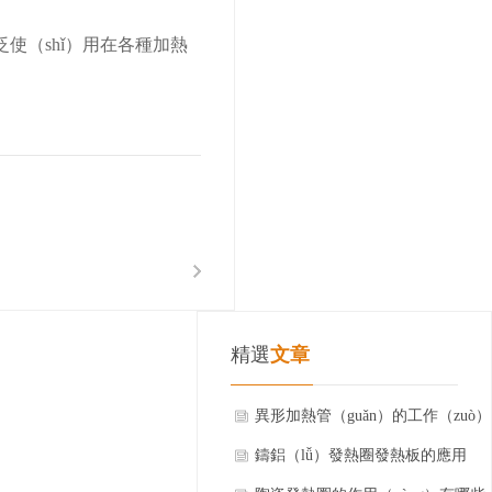
使（shǐ）用在各種加熱
精選
文章
異形加熱管（guǎn）的工作（zuò）
原理
鑄鋁（lǚ）發熱圈發熱板的應用