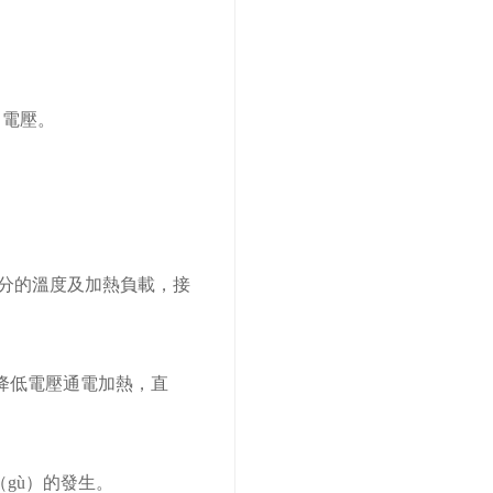
）電壓。
部分的溫度及加熱負載，接
或降低電壓通電加熱，直
（gù）的發生。