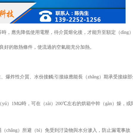
等時，應先降低使用電壓，待介質熔化後，才能升至額定（dìng
件有良好的散熱條件，使流過的空氣能充分加熱。
。
性、爆炸性介質、水份接觸;引接線應能長（zhǎng）期承受接線
ú）1MΩ時，可在（zài）200℃左右的烘箱中幹（gàn）燥，
場（chǎng）所避（bì）免受到汙染物與水分滲入，防止漏電事故