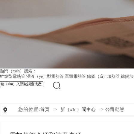
熱門（mén）搜索：
幹燒型電熱管
浸液（yè）型電熱管
單頭電熱管
鑄鋁（lǚ）加熱器
鑄銅加
您的位置:
->
->
首頁
新（xīn）聞中心
公司動態