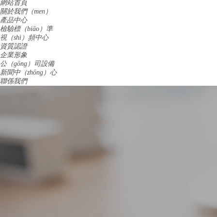
網站首頁
關於我們（men）
產品中心
檢驗標（biāo）準
視（shì）頻中心
資質認證
企業形象
公（gōng）司設備
新聞中（zhōng）心
聯係我們