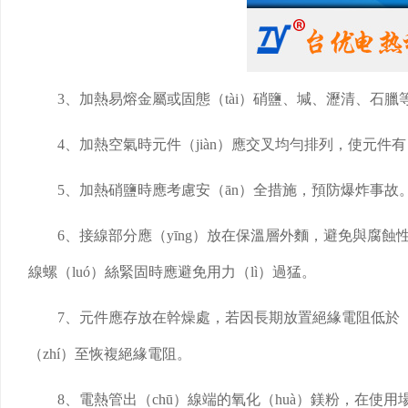
3、加熱易熔金屬或固態（tài）硝鹽、堿、瀝清、石臘
4、加熱空氣時元件（jiàn）應交叉均勻排列，使元
5、加熱硝鹽時應考慮安（ān）全措施，預防爆炸事故
6、接線部分應（yīng）放在保溫層外麵，避免與腐蝕
線螺（luó）絲緊固時應避免用力（lì）過猛。
7、元件應存放在幹燥處，若因長期放置絕緣電阻低於（y
（zhí）至恢複絕緣電阻。
8、電熱管出（chū）線端的氧化（huà）鎂粉，在使用