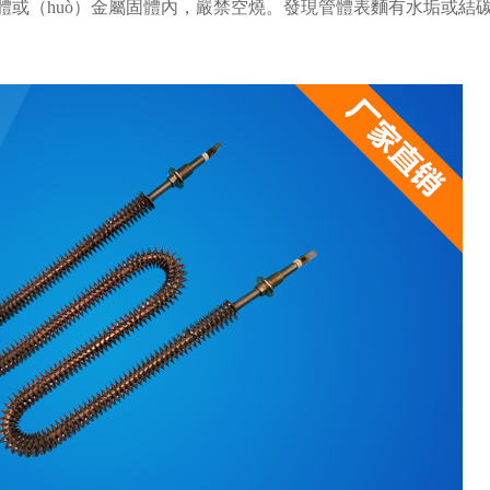
體或（huò）金屬固體內，嚴禁空燒。發現管體表麵有水垢或結