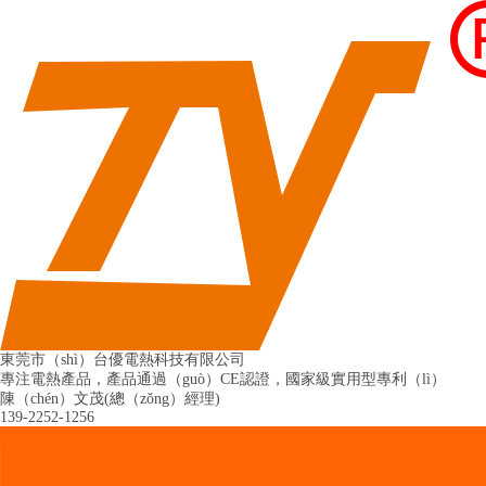
東莞市（shì）台優電熱科技有限公司
專注電熱產品
，產品通過（guò）CE認證，國家級實用型專利（lì）
陳（chén）文茂(總（zǒng）經理)
139-2252-1256