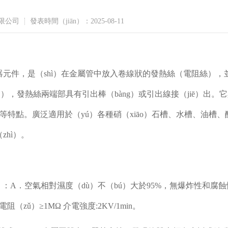
限公司
發表時間（jiān）：2025-08-11
元件，是（shì）在金屬管中放入卷線狀的發熱絲（電阻絲），並
，發熱絲兩端部具有引出棒（bàng）或引出線接（jiē）出。
等特點。廣泛適用於（yú）各種硝（xiāo）石槽、水槽、油槽
hì）。
uò）：A．空氣相對濕度（dù）不（bú）大於95%，無爆炸性和腐蝕
zǔ）≥1MΩ 介電強度:2KV/1min。