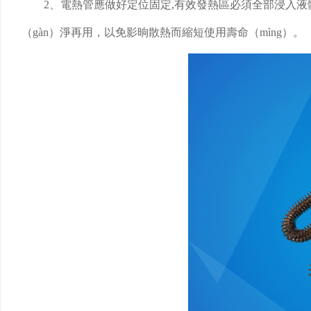
2、電熱管應做好定位固定,有效發熱區必須全部浸入液
（gàn）淨再用，以免影晌散熱而縮短使用壽命（mìng）。