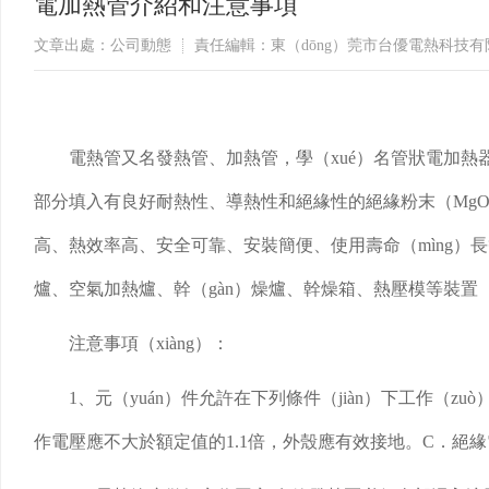
電加熱管介紹和注意事項
文章出處：公司動態
責任編輯：東（dōng）莞市台優電熱科技有
電熱管又名發熱管、加熱管，學（xué）名管狀電加熱器
部分填入有良好耐熱性、導熱性和絕緣性的絕緣粉末（MgO）
高、熱效率高、安全可靠、安裝簡便、使用壽命（mìng）長
爐、空氣加熱爐、幹（gàn）燥爐、幹燥箱、熱壓模等裝置（z
注意事項（xiàng）：
1、元（yuán）件允許在下列條件（jiàn）下工作（z
作電壓應不大於額定值的1.1倍，外殼應有效接地。C．絕緣電阻（