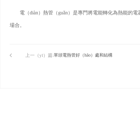
電（diàn）熱管（guǎn）是專門將電能轉化為熱能
場合。
上一（yī）篇:
單頭電熱管好（hǎo）處和結構